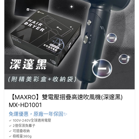
【MAXRO】雙電壓摺疊高速吹風機(深邃黑)
MX-HD1001
免運優惠，原廠一年保固✨
✓ 100V-240V全球適用電壓

✓ 2億保濕負離子

✓ 可摺疊收納

✓ 極輕量360g
