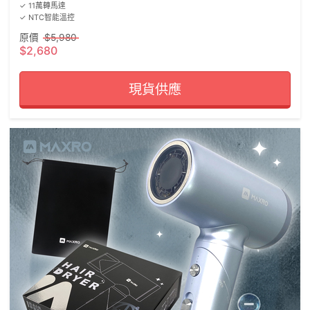
✓ 11萬轉馬達

✓ NTC智能溫控
原價
$5,980
$2,680
現貨供應