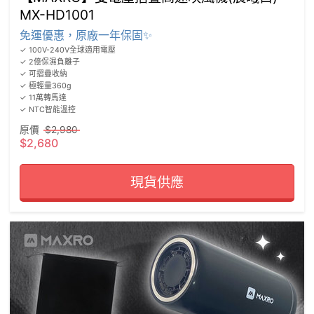
MX-HD1001
免運優惠，原廠一年保固✨
✓ 100V-240V全球適用電壓

✓ 2億保濕負離子

✓ 可摺疊收納

✓ 極輕量360g

✓ 11萬轉馬達

✓ NTC智能溫控
原價
$2,980
$2,680
現貨供應