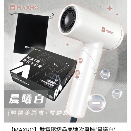
【MAXRO】雙電壓摺疊高速吹風機(晨曦白)