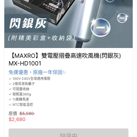
【MAXRO】雙電壓摺疊高速吹風機(閃銀灰)
MX-HD1001
免運優惠，原廠一年保固✨
✓ 100V-240V全球適用電壓

✓ 2億保濕負離子

✓ 可摺疊收納

✓ 極輕量360g

✓ 11萬轉馬達

✓ NTC智能溫控
原價
$5,980
$2,680
缺貨中