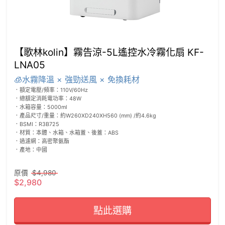
【歌林kolin】霧告涼-5L遙控水冷霧化扇 KF-
LNA05
🧊水霧降溫 × 強勁送風 × 免換耗材
．額定電壓/頻率：110V/60Hz    

．總額定消耗電功率：48W

．水箱容量：5000ml    

．產品尺寸/重量：約W260XD240XH560 (mm) /約4.6kg    

．BSMI：R3B725

．材質：本體、水箱、水箱蓋、後蓋：ABS

．過濾網：高密聚氨酯

．產地：中國

原價
$4,980
$2,980
點此選購