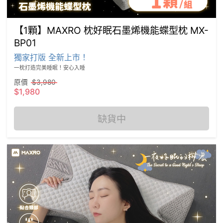
【1顆】MAXRO 枕好眠石墨烯機能蝶型枕 MX-
BP01
獨家打版 全新上市！
一枕打造完美睡眠！安心入睡
原價
$3,980
$1,980
缺貨中