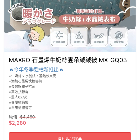
MAXRO 石墨烯牛奶絲雲朵絨絨被 MX-GQ03
🔥今年冬季強檔新推出🔥
⭐️牛奶絲 x 水晶絨，蓄熱效果高

⭐️添加石墨稀快速導熱

⭐️長效銀離子抗菌

⭐️高效抗靜電

⭐️雙人6x7尺

⭐️專屬收納袋

⭐️自用送禮皆可
原價
$4,480
$2,280