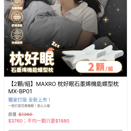
【2顆/組】MAXRO 枕好眠石墨烯機能蝶型枕
MX-BP01
獨家打版 全新上市！
一枕打造完美睡眠！安心入睡
原價
$7,960
$3760；平均一顆只要$1880