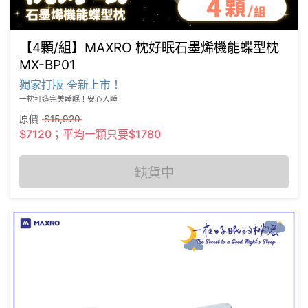
【4顆/組】MAXRO 枕好眠石墨烯機能蝶型枕
MX-BP01
獨家打版 全新上市！
一枕打造完美睡眠！安心入睡
原價
$15,920
$7120；平均一顆只要$1780
缺貨中