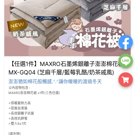
【任選1件】MAXRO石墨烯銀離子澎澎棉花被
MX-GQ04 (芝麻千層/藍莓乳酪/奶茶戚風)
澎澎猶如棉花般觸感.ᐟ.ᐟ讓你暖暖的渡過冬天
🛒內容物包含 :

MAXRO澎澎棉花被 x1件(三色任選)

⭐️保暖蓄熱力高

⭐️促進血液循

⭐️長效銀離子抗菌

⭐️高效抗靜電

⭐️雙人6x7尺

[填充物]
