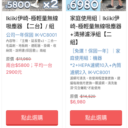
Ikiiki伊崎-極輕量無線
家庭使用組｜Ikiiki伊
吸塵器 【二台】/ 組
崎-極輕量無線吸塵器
+清掃濾淨組【二
公司一年保固 IK-VC8001
組】
內容物：『主機、延長管x2、二合一
毛扁刷、地板刷、適配器、掛繩、收
［免運！保固一年］｜家
納筒、說明書(保固書)』兩組
庭使用組：機器
原價
$11,960
兩台$5800；平均一台
*2+HEPA濾網10入+內筒
2900元
濾網2入 IK-VC8001
濾網可清洗，依使用程度做更換，建
議每兩個月更換一顆濾網，清洗後
須"完全曬乾"才能使用
原價
$14,520
$6,980
點此選購
點此選購