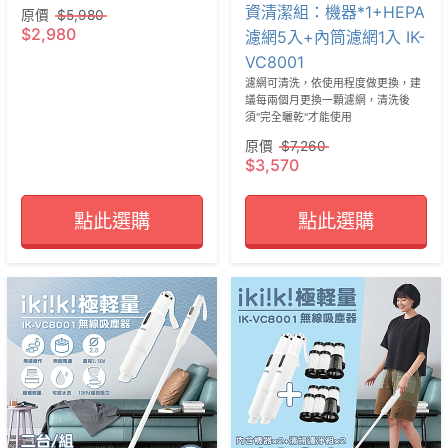
資清潔組：機器*1+HEPA
原價
$5,980
$2,980
濾網5入+內筒濾網1入 IK-
VC8001
濾網可清洗，依使用程度做更換，建
議每兩個月更換一顆濾網，清洗後
須"完全曬乾"才能使用
原價
$7,260
$3,570
點此選購
點此選購