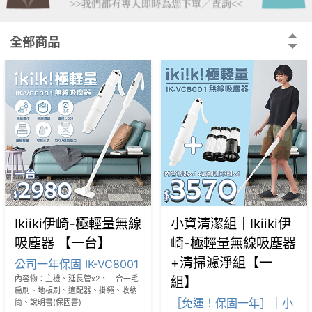
全部商品
Ikiiki伊崎-極輕量無線
小資清潔組｜Ikiiki伊
吸塵器 【一台】
崎-極輕量無線吸塵器
+清掃濾淨組【一
公司一年保固 IK-VC8001
組】
內容物：主機、延長管x2、二合一毛
扁刷、地板刷、適配器、掛繩、收納
［免運！保固一年］｜小
筒、說明書(保固書)